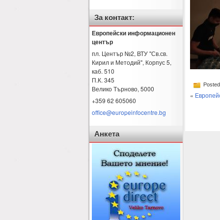
За контакт:
Европейски информационен
център
пл. Център №2, ВТУ "Св.св.
Кирил и Методий", Корпус 5,
каб. 510
П.К. 345
Posted
Велико Търново
,
5000
«
Европейс
+359 62 605060
office@europeinfocentre.bg
Анкета