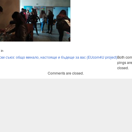
 in
ки съюз: общо минало, настояще и бъдеще за вас (EUcom4U project)
Both co
pings are
closed.
Comments are closed.