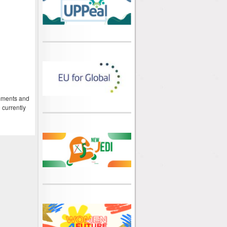
mments and
 currently