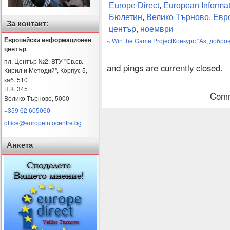
Europe Direct
,
European Informat
Бюлетин
,
Велико Търново
,
Евр
За контакт:
център
,
ноември
Европейски информационен
«
Win the Game Project
Конкурс “Аз, добро
център
пл. Център №2, ВТУ "Св.св.
and pings are currently closed.
Кирил и Методий", Корпус 5,
каб. 510
П.К. 345
Comm
Велико Търново
,
5000
+359 62 605060
office@europeinfocentre.bg
Анкета