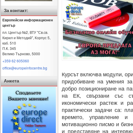
За контакт:
Европейски информационен
център
пл. Център №2, ВТУ "Св.св.
Кирил и Методий", Корпус 5,
каб. 510
П.К. 345
Велико Търново
,
5000
+359 62 605060
office@europeinfocentre.bg
Курсът включва модули, ор
Анкета
придобиване на умения за 
добро позициониране на паз
на ЕК, свързани със с
икономически растеж и ра
практически задачи са: пл
времето, управление и
мотивационно писмо и бизн
и представяне на интервю