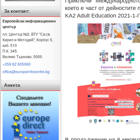
Приключи Международнот
което е част от дейностите 
За контакт:
KA2 Adult Education 2021-1
Европейски информационен
център
пл. Център №2, ВТУ "Св.св.
Кирил и Методий", Корпус 5,
каб. 510
П.К. 345
Велико Търново
,
5000
+359 62 605060
office@europeinfocentre.bg
Анкета
В продължение на 6 месеца