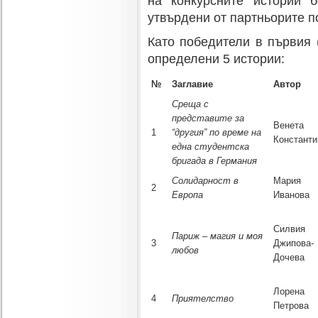
на конкурсните истории 
утвърдени от партньорите п
Като победители в първия 
определени 5 истории:
№
Заглавие
Автор
Среща с
представите за
Венета
1
“другия” по време на
Константи
една студентска
бригада в Германия
Солидарност в
Мария
2
Европа
Иванова
Силвия
Париж – магия и моя
3
Джипова-
любов
Дочева
Лорена
4
Приятелство
Петрова