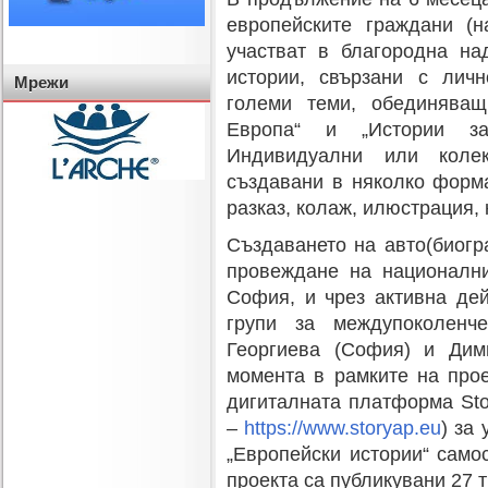
европейските граждани (н
участват в благородна на
истории, свързани с лич
Мрежи
големи теми, обединяващ
Европа“ и „Истории з
Индивидуални или коле
създавани в няколко форма
разказ, колаж, илюстрация, 
Създаването на авто(биогр
провеждане на националн
София, и чрез активна де
групи за междупоколенч
Георгиева (София) и Дими
момента в рамките на прое
дигиталната платформа Sto
–
https://www.storyap.eu
) за
„Европейски истории“ само
проекта са публикувани 27 