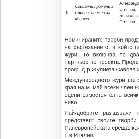
Александ
Социални промени в
Огнянов,
5
Европа: спомен за
Борислав
Мюнхен
Огнянов
Номинираните творби продъ
на състезанието, в който
жури. То включва по два
партньор по проекта. Пред
проф. д-р Жулиета Савова 
Международното жури ще з
края на м. май всеки член 
оцени самостоятелно всичк
ниво.
Най-добрите разказвачи
представят своите творби
Паневропейската среща, коя
г. в Италия.