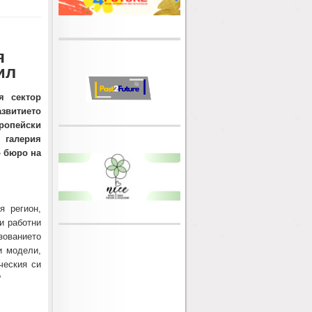
я
ил
я сектор
азвитието
ропейски
 галерия
о бюро на
я регион,
и работни
зованието
и модели,
ческия си
?