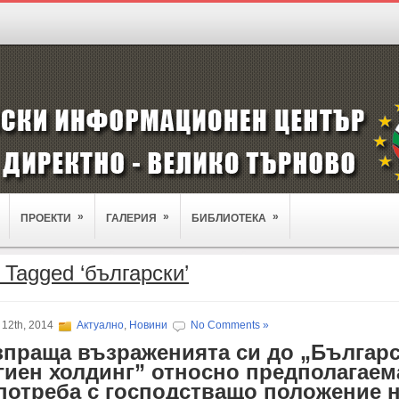
»
»
»
ПРОЕКТИ
ГАЛЕРИЯ
БИБЛИОТЕКА
 Tagged ‘български’
 12th, 2014
Актуално
,
Новини
No Comments »
зпраща възраженията си до „Българ
гиен холдинг” относно предполагаем
потреба с господстващо положение 