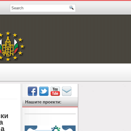
Нашите проекти:
ски
а
на