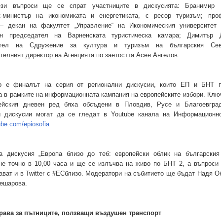
ези въпроси ще се спрат участниците в дискусията: Бранимир
к‑министър на икономиката и енергетиката, с ресор туризъм; пр
 декан на факултет „Управление“ на Икономическия университет
ен председател на Варненската туристическа камара; Димитър
ател на Сдружение за култура и туризъм на българския Севе
телният директор на Агенцията по заетостта Асен Ангелов.
о е финалът на серия от регионални дискусии, които ЕП и БНТ п
а в рамките на информационната кампания на европейските избори. Клю
ейския дневен ред бяха обсъдени в Пловдив, Русе и Благоевград
и дискусии могат да се гледат в Youtube канала на Информационн
be.com/epiosofia
а дискусия „Европа близо до теб: европейски облик на българския
не точно в 10,00 часа и ще се излъчва на живо по БНТ 2, а въпроси
ават и в Twitter с #ЕСблизо. Модератори на събитието ще бъдат Надя О
решарова.
рава за пътниците, ползващи въздушен транспорт