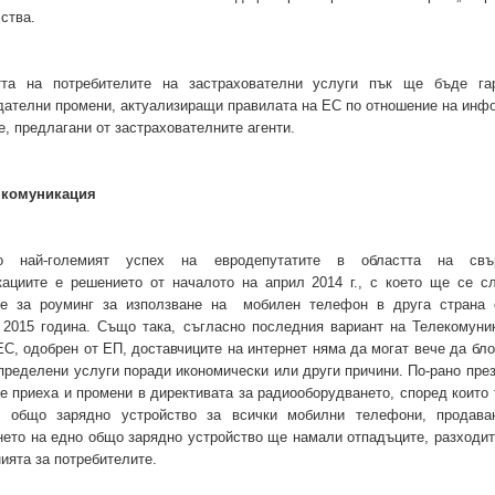
ства.
тта на потребителите на застрахователни услуги пък ще бъде га
дателни промени, актуализиращи правилата на ЕС по отношение на инф
е, предлагани от застрахователните агенти.
 комуникация
но най-големият успех на евродепутатите в областта на свър
кациите е решението от началото на април 2014 г., с което ще се с
те за роуминг за използване на мобилен телефон в друга страна
 2015 година. Също така, съгласно последния вариант на Телекомуни
ЕС, одобрен от ЕП, доставчиците на интернет няма да могат вече да бл
пределени услуги поради икономически или други причини. По-рано през
е приеха и промени в директивата за радиооборудването, според които 
 общо зарядно устройство за всички мобилни телефони, продава
ето на едно общо зарядно устройство ще намали отпадъците, разходите
ията за потребителите.