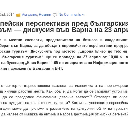
22nd, 2014
Актуално
,
Новини
No Comments »
пейски перспективи пред български
зъм — дискусия във Варна на 23 апр
и и местни експерти, представители на бизнеса и академични
берат във Варна, за да обсъдят европейските перспективи пред р
рския туризъм. Дискусията под мотото „Европа близо до теб: ев
а
българския туризъм“ ще се проведе на 23 април от 10,00 ч. в
 на
булевард „Княз Борис
I
“ 65 по инициатива на Информационнот
кия парламент в България и БНТ.
 е сектор с първостепенна важност за икономиката на черноморски
щ хиляди работни места. Как, обаче, да могат да се създават устойчив
а да се преодолее феноменът „сезонна заетост“? Отговаря ли обра
та на нуждите на качествения туризъм? Какви са успешните европейск
лгария може да приложи в развитието на културния облик на туристи
а да излезе от имиджа на евтина и масова дестинация от ниския сегмент