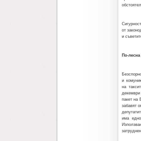
обстоятел
Сигурнос
от законо
и съветит
По-лесна
Безспор
и комуни
на такси
декември
пакет на 
забавят о
депутатит
има едно
Използван
затруднен