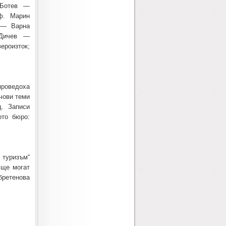
 Ботев —
оф. Марин
 — Варна
 Дичев —
роизток;
роведоха
чови теми
. Записи
ото бюро:
 туризъм“
 ще могат
бретенова