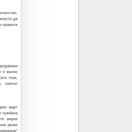
ателство,
жности да
и правила
продавани
е е малко
ато тези,
и, смятат
през март
от чужбина
те мерки
или резки
двидени“