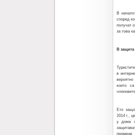
В начало
според ко
получат о
за това к
В защита
Туристит
в интерн
вероятно
които са
членовете
Ето защо
2014 г., 
у дома з
защитават
промени