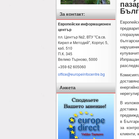
паза
Бълг
За контакт:
Европей
Европейски информационен
предвар
център
споразум
пл. Център №2, ВТУ "Св.св.
българск
Кирил и Методий", Корпус 5,
нарушени
каб. 510
П.К. 345
купувачи
Велико Търново
,
5000
Изпращан
разследв
+359 62 605060
office@europeinfocentre.bg
Комисията
доставян
Анкета
енергий
нерегулир
В изложен
доставка
предвижда
в Българ
за контр
клиенти, 