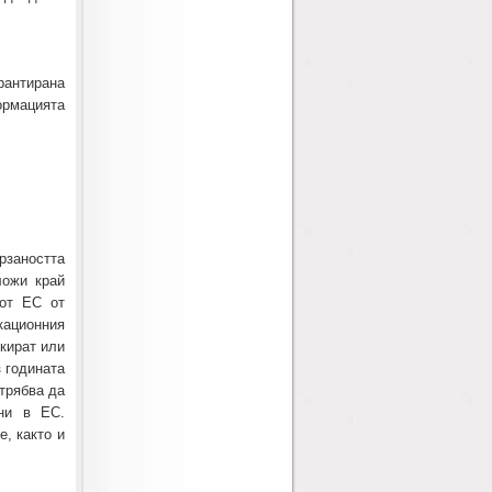
рантирана
ормацията
заността
ложи край
 от ЕС от
кационния
окират или
 годината
трябва да
ни в ЕС.
, както и