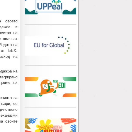
а своето
одажба в
чество на
ставляват
бодата на
 от БЕХ.
изход на
одажба на
тегрирано
цията на
енията за
ньори, се
динствено
механизми
ва своите