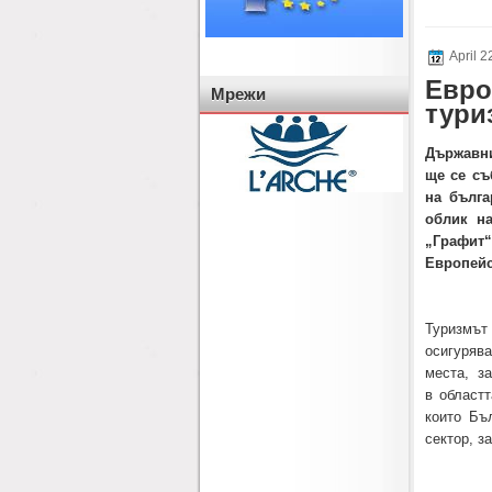
April 
Евро
Мрежи
тури
Държавн
ще
се
съ
на
бълга
облик н
„Графит“
Европейс
Туризмът
осигурява
места, з
в област
които Бъ
сектор, з