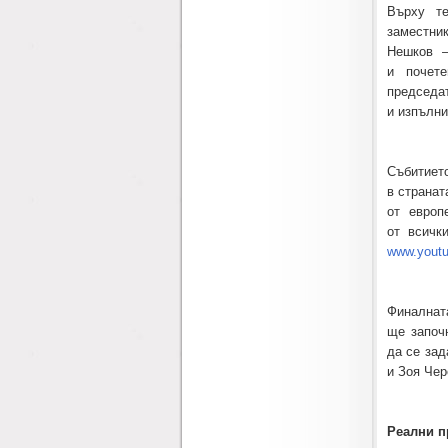
Върху т
заместни
Нешков —
и почет
председ
и изпълни
Събитиет
в странат
от европ
от всичк
www.youtu
Финалнат
ще започ
да се зад
и Зоя Че
Реални п