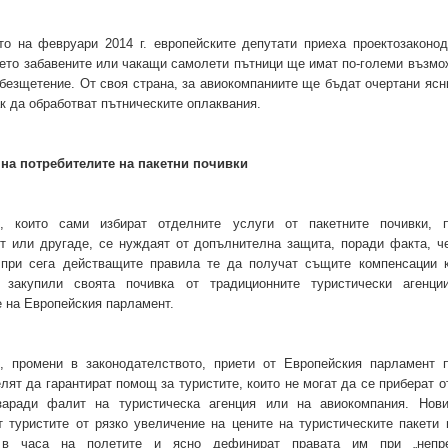
то на февруари 2014 г. европейските депутати приеха проектозаконод
ето забавените или чакащи самолети пътници ще имат по-големи възмо
безщетение. От своя страна, за авиокомпаниите ще бъдат очертани ясн
ак да обработват пътническите оплаквания.
 на потребителите на пакетни почивки
е, които сами избират отделните услуги от пакетните почивки, 
ет или другаде, се нуждаят от допълнителна защита, поради факта, ч
 при сега действащите правила те да получат същите компенсации к
 закупили своята почивка от традиционните туристически агенци
 на Европейския парламент.
, промени в законодателството, приети от Европейския парламент 
целят да гарантират помощ за туристите, които не могат да се приберат 
аради фалит на туристическа агенция или на авиокомпания. Нови
 туристите от рязко увеличение на цените на туристическите пакети 
 в часа на полетите и ясно дефинират правата им при „непре