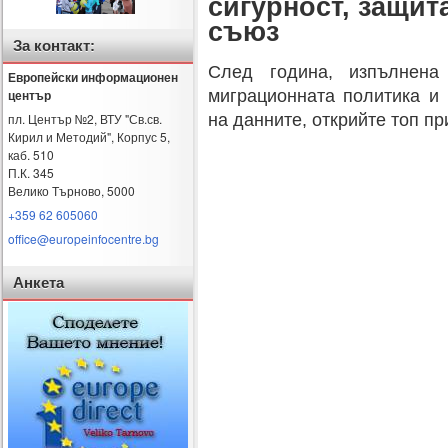
сигурност, защит
хоризонта
съюз
е
За контакт:
2016
След година, изпълнена
г.:
Европейски информационен
сигурност,
миграционната политика и 
център
защита
на данните, открийте топ пр
пл. Център №2, ВТУ "Св.св.
на
Кирил и Методий", Корпус 5,
данните,
каб. 510
енергиен
П.К. 345
съюз
Велико Търново
,
5000
+359 62 605060
office@europeinfocentre.bg
Анкета