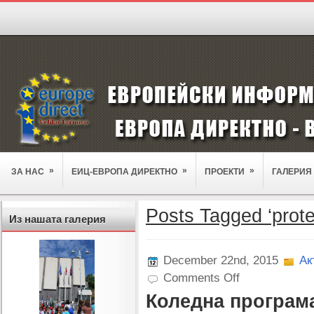
»
»
»
ЗА НАС
ЕИЦ-ЕВРОПА ДИРЕКТНО
ПРОЕКТИ
ГАЛЕРИЯ
Posts Tagged ‘prote
Из нашата галерия
December 22nd, 2015
Ак
on
Comments Off
Коледна
Коледна програма:
програма:
на