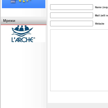
Name (requ
Mail (will 
Мрежи
Website