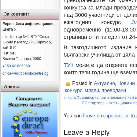
преводаческите си умени
конкурса за млади превода
За контакт:
над 3000 участници от цели
ежегодния конкурс
Ju
Европейски информационен
център
едновременно (11.00-13.0
пл. Център №2, ВТУ "Св.св.
страница от и на един от 24
Кирил и Методий", Корпус 5,
В тазгодишното издание н
каб. 510
П.К. 345
български училища от цяла
Велико Търново
,
5000
ТУК
можете да откриете сп
+359 62 605060
които тази година ще взема
office@europeinfocentre.bg
Posted in
Актуално
,
Новини
Анкета
конкурс
,
млади
,
преводачи
«
Папа Франциск изпрати послание към в
ЕС стартира инвестиционна оф
You can
leave a response
, or
tr
Leave a Reply