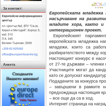
За контакт:
Европейската младежка 
Европейски информационен
насърчаване на развити
център
младите хора, както и
пл. Център №2, ВТУ "Св.св.
интеграционен проект.
Кирил и Методий", Корпус 5,
каб. 510
Европейският парламен
П.К. 345
европейската младежка наг
Велико Търново
,
5000
младежи, които са работ
+359 62 605060
разбирателството между хор
office@europeinfocentre.bg
Настоящият конкурс е насо
от 27-те държави – членки 
Анкета
Участниците могат да канд
като се допускат кандидату
Подадените за конкурса про
– завършени в рамките на
предхождаща настоящия кра
– все още да са в ход.
Интернет страница на награ