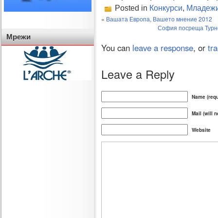
Posted in
Конкурси
,
Младеж
«
Вашата Европа, Вашето мнение 2012
София посреща Турне
Мрежи
You can
leave a response
, or
tr
Leave a Reply
Name (requ
Mail (will 
Website