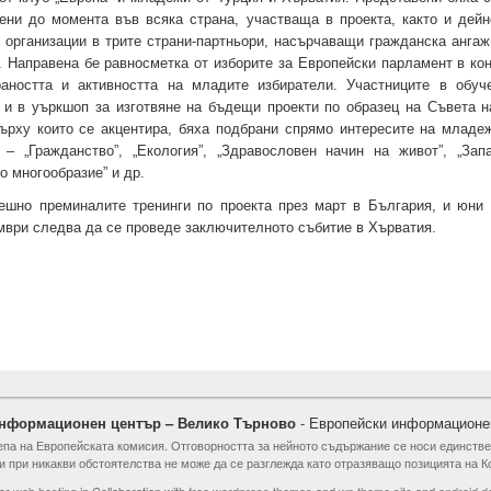
ени до момента във всяка страна, участваща в проекта, както и дейн
организации в трите страни-партньори, насърчаващи гражданска ангаж
. Направена бе равносметка от изборите за Европейски парламент в кон
аността и активността на младите избиратели. Участниците в обуч
 и в уъркшоп за изготвяне на бъдещи проекти по образец на Съвета н
ърху които се акцентира, бяха подбрани спрямо интересите на младеж
 – „Гражданство”, „Екология”, „Здравословен начин на живот”, „Зап
о многообразие” и др.
ешно преминалите тренинги по проекта през март в България, и юни 
мври следва да се проведе заключителното събитие в Хърватия.
нформационен център – Велико Търново
- Европейски информационе
епа на Европейската комисия. Отговорността за нейното съдържание се носи единств
и при никакви обстоятелства не може да се разглежда като отразяващо позицията на К