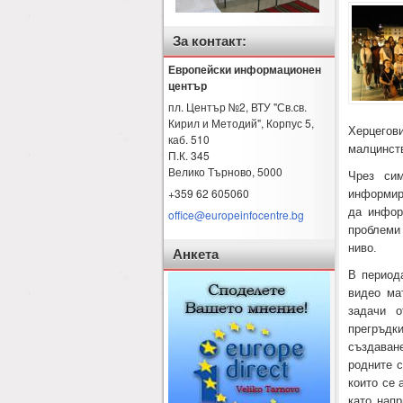
За контакт:
Европейски информационен
център
пл. Център №2, ВТУ "Св.св.
Кирил и Методий", Корпус 5,
Херцегов
каб. 510
малцинств
П.К. 345
Велико Търново
,
5000
Чрез сим
+359 62 605060
информира
да инфор
office@europeinfocentre.bg
проблеми
ниво.
Анкета
В период
видео ма
задачи о
прегръдки
създаване
родните с
които се 
като напр