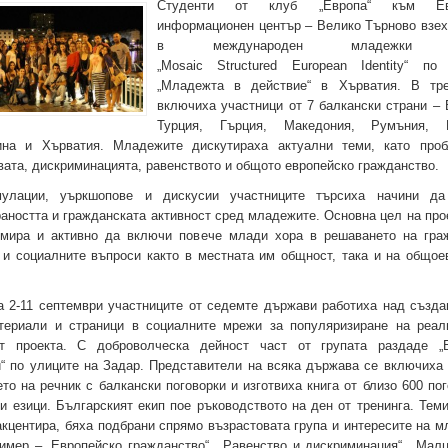
Студенти от клуб „Европа“ към Евр
информационен център – Велико Търново взех
в международен младежки т
„Mosaic Structured European Identity“ по
„Младежта в действие“ в Хърватия. В тре
включиха участници от 7 балкански страни – 
Турция, Гърция, Македония, Румъния,
ина и Хърватия. Младежите дискутираха актуални теми, като про
ата, дискриминацията, равенството и общото европейско гражданство.
улации, уъркшопове и дискусии участниците търсиха начини да
ността и гражданската активност сред младежите. Основна цел на про
мира и активно да включи повече млади хора в решаването на гра
 и социалните въпроси както в местната им общност, така и на общое
а 2-11 септември участниците от седемте държави работиха над създа
териали и страници в социалните мрежи за популяризиране на реал
т проекта. С доброволческа дейност част от групата раздаде „Б
“ по улиците на Задар. Представители на всяка държава се включиха 
то на речник с балкански поговорки и изготвиха книга от близо 600 по
и езици. Българският екип пое ръководството на ден от тренинга. Теми
акцентира, бяха подбрани спрямо възрастовата група и интересите на м
имер – „Европейско гражданство“, „Равенство и дискриминация“, „Малц