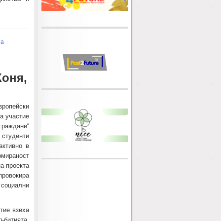
па
Коня,
вропейски
а участие
граждани“
 студенти
активно в
рмираност
а проекта
ровокира
социални
тие взеха
ъбитията,