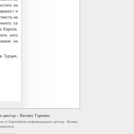
остите на
ираност и
текста на
еноето се
а Европа.
ите, като
азване на
в Турция,
н център – Велико Търново
ено от Европейски информационен център - Велико
омисията.