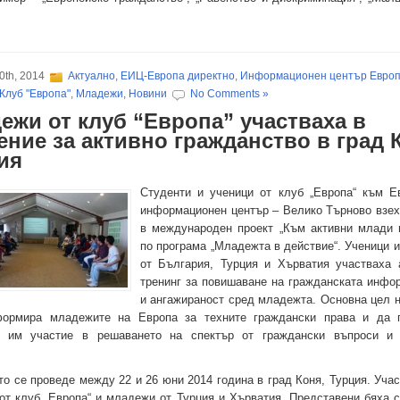
0th, 2014
Актуално
,
ЕИЦ-Европа директно
,
Информационен център Евро
Клуб "Европа"
,
Младежи
,
Новини
No Comments »
ежи от клуб “Европа” участваха в
ение за активно гражданство в град 
ия
Студенти и ученици от клуб „Европа“ към Е
информационен център – Велико Търново взех
в международен проект „Към активни млади 
по програма „Младежта в действие“. Ученици и
от България, Турция и Хърватия участваха 
тренинг за повишаване на гражданската инфо
и ангажираност сред младежта. Основна цел н
ормира младежите на Европа за техните граждански права и да п
о им участие в решаването на спектър от граждански въпроси и 
.
о се проведе между 22 и 26 юни 2014 година в град Коня, Турция. Учас
от клуб „Европа“ и младежи от Турция и Хърватия. Представени бяха с