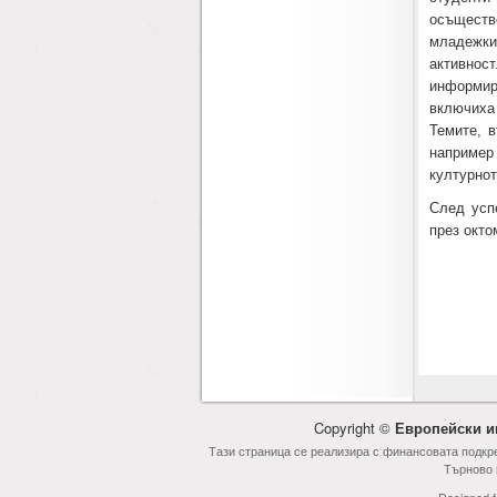
осъществ
младежки 
активност
информир
включиха
Темите, в
например
културнот
След усп
през окто
Copyright ©
Европейски и
Тази страница се реализира с финансовата подкр
Търново 