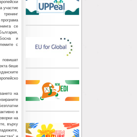
опейски
а участие
ренинг
 програма
нинга се
България,
 Босна и
блемите с
 повишат
екта беше
жданските
вропейско
ването на
изираните
езплатни
активно в
говорки на
те, върху
ладежите,
инства“ и