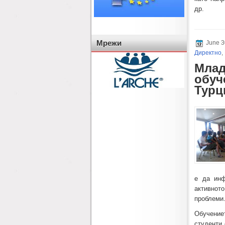
др.
Мрежи
June 3
Директно
,
Млад
обуч
Турц
е да инф
активнот
проблеми
Обучениет
студенти 