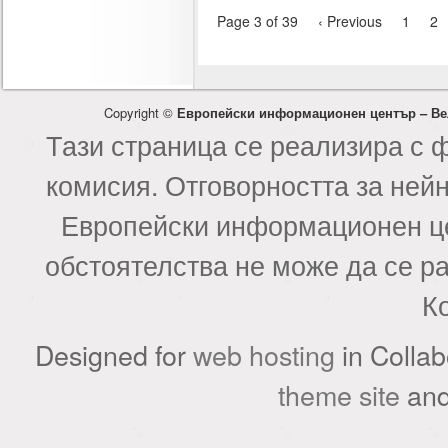
Page 3 of 39
‹ Previous
1
2
Copyright ©
Европейски информационен център – Ве
Тази страница се реализира с 
комисия. Отговорността за ней
Европейски информационен це
обстоятелства не може да се р
К
Designed for
web hosting
in Collab
theme site
an