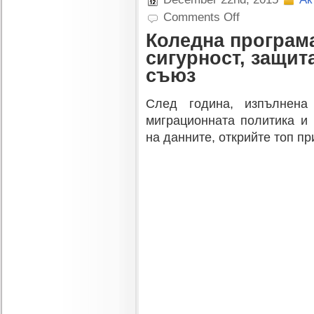
on
Comments Off
Коледна
Коледна програма:
програма:
на
сигурност, защит
хоризонта
съюз
е
2016
След година, изпълнена
г.:
сигурност,
миграционната политика и 
защита
на данните, открийте топ пр
на
данните,
енергиен
съюз