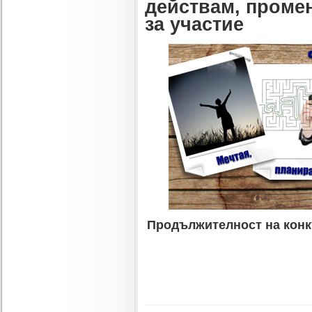
действам, проме
за участие
Продължителност
на кон