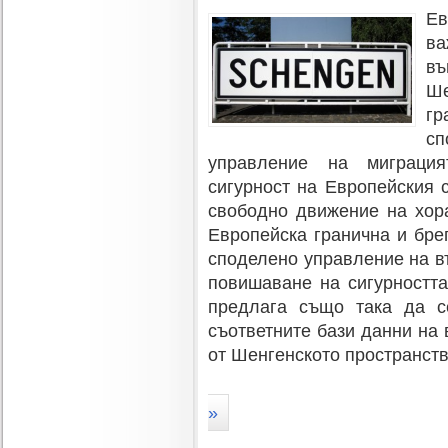
Ев
ва
въ
Ше
гр
с
управление на миграция
сигурност на Европейския 
свободно движение на хор
Европейска гранична и брег
споделено управление на в
повишаване на сигурностт
предлага също така да с
съответните бази данни на 
от Шенгенското пространств
»