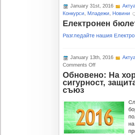
January 31st, 2016
Акту
Конкурси
,
Младежи
,
Новини
Електронен бюлет
Разгледайте нашия Електрон
January 13th, 2016
Акту
on
Comments Off
Обновено:
Обновено: На хор
На
хоризонта
сигурност, защит
за
съюз
2016:
сигурност,
Сл
защита
на
бо
данните,
по
енергиен
на
съюз
пр