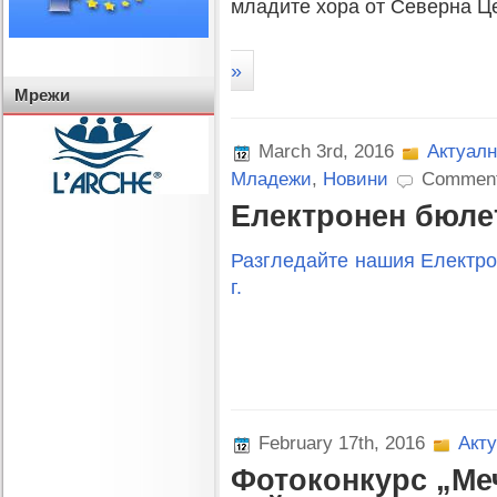
младите хора от Северна Ц
»
Мрежи
March 3rd, 2016
Актуалн
Младежи
,
Новини
Comment
Електронен бюлет
Разгледайте нашия Електро
г.
February 17th, 2016
Акт
Фотоконкурс „Ме