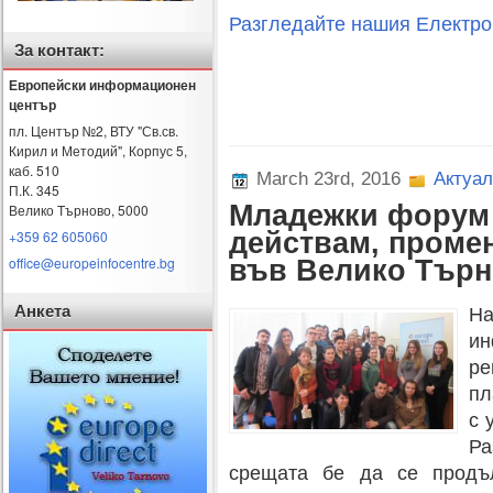
Разгледайте нашия Електрон
За контакт:
Европейски информационен
център
пл. Център №2, ВТУ "Св.св.
Кирил и Методий", Корпус 5,
каб. 510
March 23rd, 2016
Актуал
П.К. 345
Младежки форум 
Велико Търново
,
5000
+359 62 605060
действам, проме
office@europeinfocentre.bg
във Велико Тър
Анкета
Н
и
ре
пл
с 
Р
срещата бе да се продъ